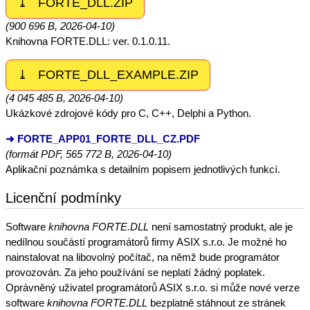
⤓ FORTE_DLL.ZIP
(900 696 B, 2026-04-10)
Knihovna FORTE.DLL: ver. 0.1.0.11.
⤓ FORTE_DLL_EXAMPLE.ZIP
(4 045 485 B, 2026-04-10)
Ukázkové zdrojové kódy pro C, C++, Delphi a Python.
➜ FORTE_APP01_FORTE_DLL_CZ.PDF
(formát PDF, 565 772 B, 2026-04-10)
Aplikační poznámka s detailním popisem jednotlivých funkcí.
Licenční podmínky
Software
knihovna FORTE.DLL
není samostatný produkt, ale je
nedílnou součástí programátorů firmy ASIX s.r.o. Je možné ho
nainstalovat na libovolný počítač, na němž bude programátor
provozován. Za jeho používání se neplatí žádný poplatek.
Oprávněný uživatel programátorů ASIX s.r.o. si může nové verze
software
knihovna FORTE.DLL
bezplatně stáhnout ze stránek