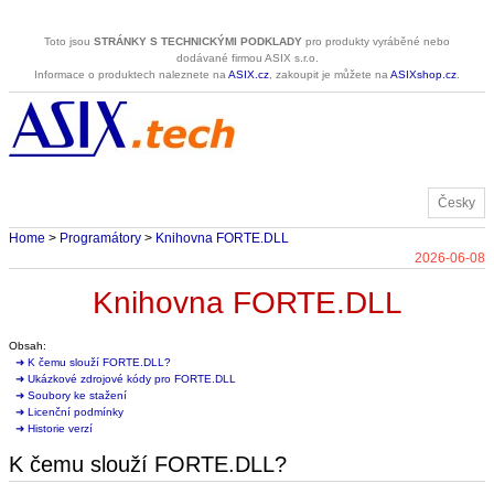
Toto jsou
STRÁNKY S TECHNICKÝMI PODKLADY
pro produkty vyráběné nebo
dodávané firmou ASIX s.r.o.
Informace o produktech naleznete na
ASIX.cz
, zakoupit je můžete na
ASIXshop.cz
.
Česky
Home
>
Programátory
>
Knihovna FORTE.DLL
2026-06-08
Knihovna FORTE.DLL
Obsah:
➜ K čemu slouží FORTE.DLL?
➜ Ukázkové zdrojové kódy pro FORTE.DLL
➜ Soubory ke stažení
➜ Licenční podmínky
➜ Historie verzí
K čemu slouží FORTE.DLL?