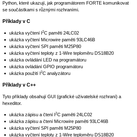
Python, které ukazují, jak programátorem FORTE komunikovat
se součástkami s různými rozhraními.
Příklady v C
2
ukázka vyčtení I
C paměti 24LC02
ukázka vyčtení Microwire paměti 93LC46B
ukázka vyčtení SPI paměti M25P80
ukázka vyčtení teploty z 1-Wire teploměru DS18B20
ukázka ovládání LED na programátoru
ukázka ovládání GPIO programátoru
2
ukázka použití I
C analyzátoru
Příklady v C++
Tyto příklady obsahují GUI (grafické uživatelské rozhraní) a
hexeditor.
2
ukázka zápisu a čtení I
C paměti 24LC02
ukázka zápisu a čtení Microwire paměti 93LC46B
ukázka vyčtení SPI paměti M25P80
ukázka vyčtení teploty z 1-Wire teploměru DS18B20