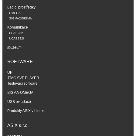
Ladicí prostředky
OMEGA
SIGMA2/SIGMA
Komunikace
UCAB232
UCAB232i
Muzeum
SOFTWARE
UP
JTAG SVF PLAYER
Testovací software
SIGMA-OMEGA
USB ovladače
Produkty ASIX v Linuxu
ASIX s.r.o.