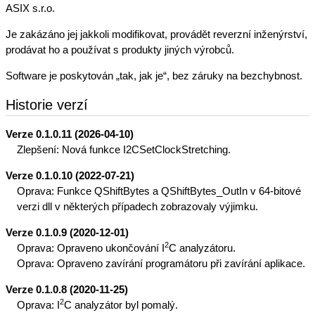
ASIX s.r.o.
Je zakázáno jej jakkoli modifikovat, provádět reverzní inženýrství,
prodávat ho a používat s produkty jiných výrobců.
Software je poskytován „tak, jak je“, bez záruky na bezchybnost.
Historie verzí
Verze 0.1.0.11 (2026-04-10)
Zlepšení: Nová funkce I2CSetClockStretching.
Verze 0.1.0.10 (2022-07-21)
Oprava: Funkce QShiftBytes a QShiftBytes_OutIn v 64-bitové
verzi dll v některých případech zobrazovaly výjimku.
Verze 0.1.0.9 (2020-12-01)
2
Oprava: Opraveno ukončování I
C analyzátoru.
Oprava: Opraveno zavírání programátoru při zavírání aplikace.
Verze 0.1.0.8 (2020-11-25)
2
Oprava: I
C analyzátor byl pomalý.