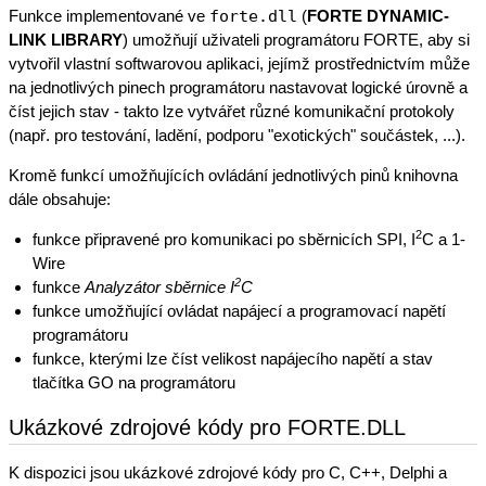
Funkce implementované ve
forte.dll
(
FORTE DYNAMIC-
LINK LIBRARY
) umožňují uživateli programátoru FORTE, aby si
vytvořil vlastní softwarovou aplikaci, jejímž prostřednictvím může
na jednotlivých pinech programátoru nastavovat logické úrovně a
číst jejich stav - takto lze vytvářet různé komunikační protokoly
(např. pro testování, ladění, podporu "exotických" součástek, ...).
Kromě funkcí umožňujících ovládání jednotlivých pinů knihovna
dále obsahuje:
2
funkce připravené pro komunikaci po sběrnicích SPI, I
C a 1-
Wire
2
funkce
Analyzátor sběrnice I
C
funkce umožňující ovládat napájecí a programovací napětí
programátoru
funkce, kterými lze číst velikost napájecího napětí a stav
tlačítka GO na programátoru
Ukázkové zdrojové kódy pro FORTE.DLL
K dispozici jsou ukázkové zdrojové kódy pro C, C++, Delphi a