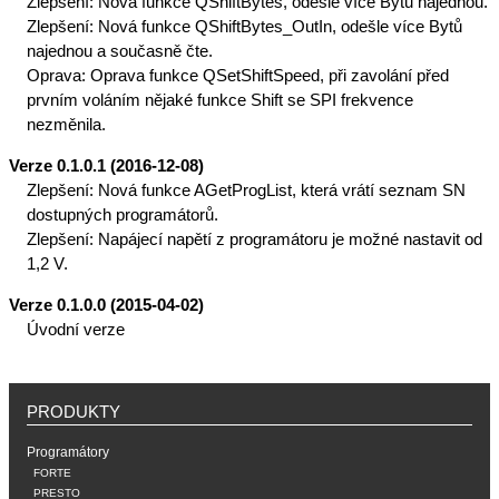
Zlepšení: Nová funkce QShiftBytes, odešle více Bytů najednou.
Zlepšení: Nová funkce QShiftBytes_OutIn, odešle více Bytů
najednou a současně čte.
Oprava: Oprava funkce QSetShiftSpeed, při zavolání před
prvním voláním nějaké funkce Shift se SPI frekvence
nezměnila.
Verze 0.1.0.1 (2016-12-08)
Zlepšení: Nová funkce AGetProgList, která vrátí seznam SN
dostupných programátorů.
Zlepšení: Napájecí napětí z programátoru je možné nastavit od
1,2 V.
Verze 0.1.0.0 (2015-04-02)
Úvodní verze
PRODUKTY
Programátory
FORTE
PRESTO